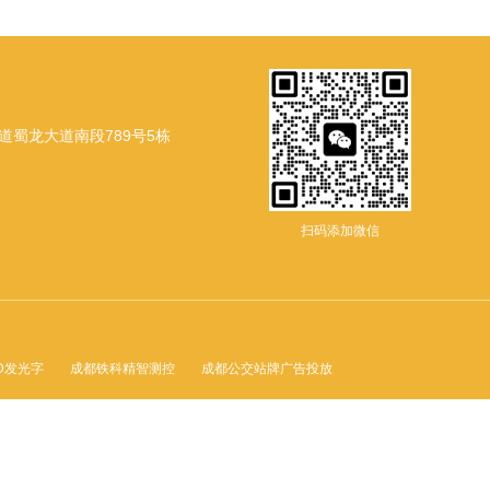
蜀龙大道南段789号5栋
扫码添加微信
D发光字
成都铁科精智测控
成都公交站牌广告投放