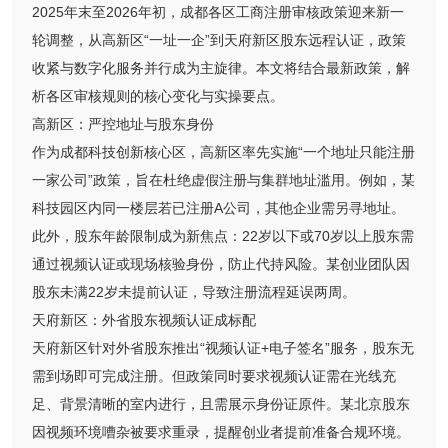
2025年末至2026年初，成都各区工商注册审核政策迎来新一
轮调整，从高新区“一址一企”到天府新区股东远程认证，政策
收紧与数字化服务并行成为主旋律。本文将结合最新政策，解
析各区审核规则的核心变化与实操要点。
高新区：严控地址与股东身份
作为成都科技创新核心区，高新区率先实施“一个地址只能注册
一家公司”政策，旨在杜绝虚假注册与集群地址滥用。例如，某
科技园区内同一楼层若已注册A公司，其他企业需另寻地址。
此外，股东年龄限制成为新焦点：22岁以下或70岁以上股东需
通过视频认证或现场核验身份，防止代持风险。某创业团队因
股东未满22岁未提前认证，导致注册流程延误两周。
天府新区：外省股东视频认证成标配
天府新区针对外省股东推出“视频认证+电子签名”服务，股东无
需到场即可完成注册。但政策同时要求视频认证需在光线充
足、背景清晰的室内进行，且需展示身份证原件。某北京股东
因视频环境嘈杂被要求重录，提醒创业者提前准备合规环境。