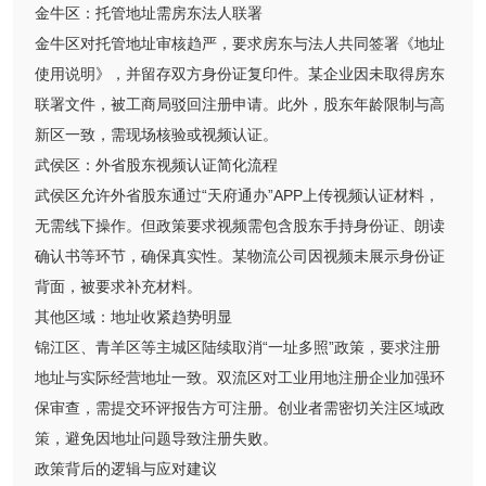
金牛区：托管地址需房东法人联署
金牛区对托管地址审核趋严，要求房东与法人共同签署《地址
使用说明》，并留存双方身份证复印件。某企业因未取得房东
联署文件，被工商局驳回注册申请。此外，股东年龄限制与高
新区一致，需现场核验或视频认证。
武侯区：外省股东视频认证简化流程
武侯区允许外省股东通过“天府通办”APP上传视频认证材料，
无需线下操作。但政策要求视频需包含股东手持身份证、朗读
确认书等环节，确保真实性。某物流公司因视频未展示身份证
背面，被要求补充材料。
其他区域：地址收紧趋势明显
锦江区、青羊区等主城区陆续取消“一址多照”政策，要求注册
地址与实际经营地址一致。双流区对工业用地注册企业加强环
保审查，需提交环评报告方可注册。创业者需密切关注区域政
策，避免因地址问题导致注册失败。
政策背后的逻辑与应对建议